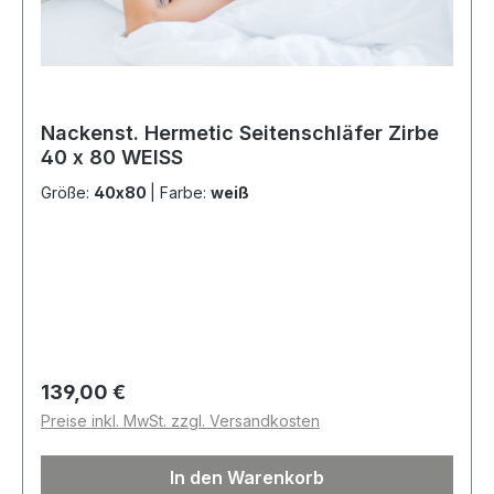
Nackenst. Hermetic Seitenschläfer Zirbe
40 x 80 WEISS
Größe:
40x80
|
Farbe:
weiß
Regulärer Preis:
139,00 €
Preise inkl. MwSt. zzgl. Versandkosten
In den Warenkorb