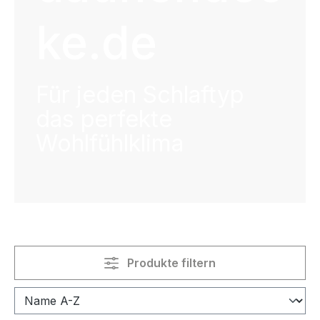
ke.de
Für jeden Schlaftyp
das perfekte
Wohlfühlklima
Produkte filtern