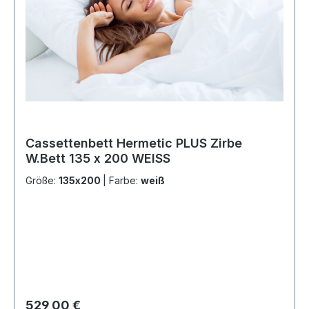
Cassettenbett Hermetic PLUS Zirbe
W.Bett 135 x 200 WEISS
Größe:
135x200
|
Farbe:
weiß
Regulärer Preis:
529,00 €