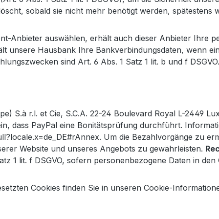
scht, sobald sie nicht mehr benötigt werden, spätestens w
nt-Anbieter auswählen, erhält auch dieser Anbieter Ihre 
lt unsere Hausbank Ihre Bankverbindungsdaten, wenn eine
ungszwecken sind Art. 6 Abs. 1 Satz 1 lit. b und f DSGVO
pe) S.à r.l. et Cie, S.C.A. 22-24 Boulevard Royal L-2449 L
n, dass PayPal eine Bonitätsprüfung durchführt. Informati
ll?locale.x=de_DE#rAnnex. Um die Bezahlvorgänge zu erm
erer Website und unseres Angebots zu gewährleisten.
Re
atz 1 lit. f DSGVO, sofern personenbezogene Daten in den 
setzten Cookies finden Sie in unseren Cookie-Information