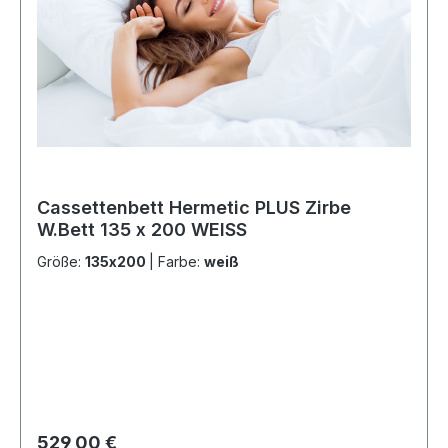
Cassettenbett Hermetic PLUS Zirbe
W.Bett 135 x 200 WEISS
Größe:
135x200
|
Farbe:
weiß
Regulärer Preis:
529,00 €