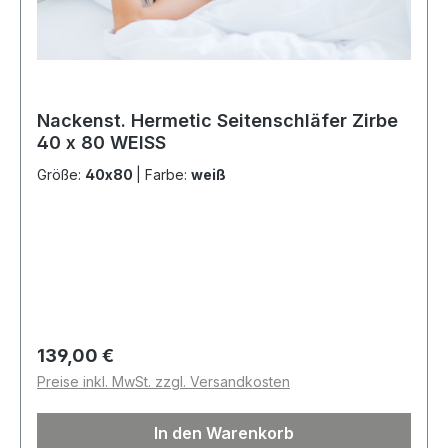
Nackenst. Hermetic Seitenschläfer Zirbe
40 x 80 WEISS
Größe:
40x80
|
Farbe:
weiß
Regulärer Preis:
139,00 €
Preise inkl. MwSt. zzgl. Versandkosten
In den Warenkorb