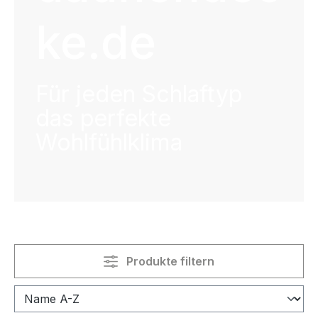
ke.de
Für jeden Schlaftyp
das perfekte
Wohlfühlklima
Produkte filtern