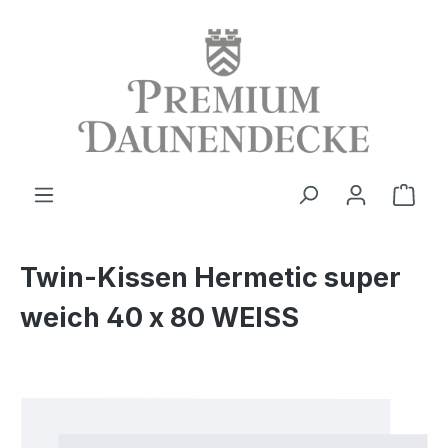
alt springen
Ware
Twin-Kissen Hermetic super
weich 40 x 80 WEISS
Bildergalerie überspringen