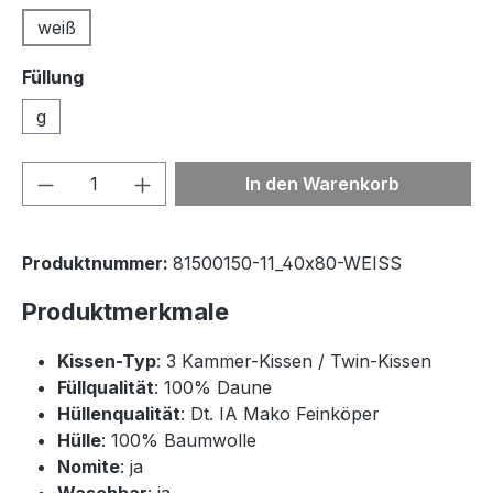
weiß
Füllung
g
Produkt Anzahl: Gib den gewünschten We
In den Warenkorb
Produktnummer:
81500150-11_40x80-WEISS
Produktmerkmale
Kissen-Typ
: 3 Kammer-Kissen / Twin-Kissen
Füllqualität
: 100% Daune
Hüllenqualität
: Dt. IA Mako Feinköper
Hülle
: 100% Baumwolle
Nomite
: ja
Waschbar
: ja