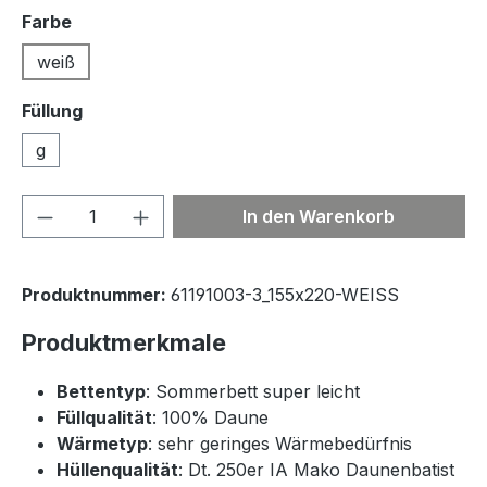
auswählen
Farbe
weiß
Füllung
g
Produkt Anzahl: Gib den gewünschten We
In den Warenkorb
Produktnummer:
61191003-3_155x220-WEISS
Produktmerkmale
Bettentyp
: Sommerbett super leicht
Füllqualität
: 100% Daune
Wärmetyp
: sehr geringes Wärmebedürfnis
Hüllenqualität
: Dt. 250er IA Mako Daunenbatist