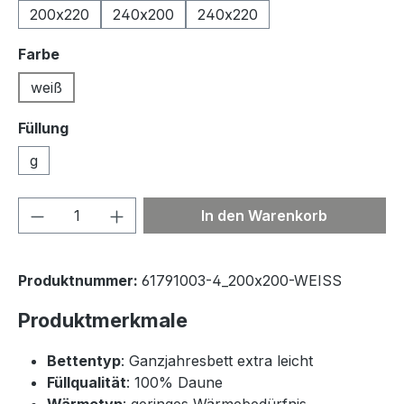
200x220
240x200
240x220
auswählen
Farbe
weiß
Füllung
g
Produkt Anzahl: Gib den gewünschten We
In den Warenkorb
Produktnummer:
61791003-4_200x200-WEISS
Produktmerkmale
Bettentyp
: Ganzjahresbett extra leicht
Füllqualität
: 100% Daune
Wärmetyp
: geringes Wärmebedürfnis