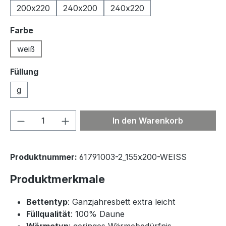
200x220
240x200
240x220
auswählen
Farbe
weiß
Füllung
g
Produkt Anzahl: Gib den gewünschten We
In den Warenkorb
Produktnummer:
61791003-2_155x200-WEISS
Produktmerkmale
Bettentyp
: Ganzjahresbett extra leicht
Füllqualität
: 100% Daune
Wärmetyp
: geringes Wärmebedürfnis