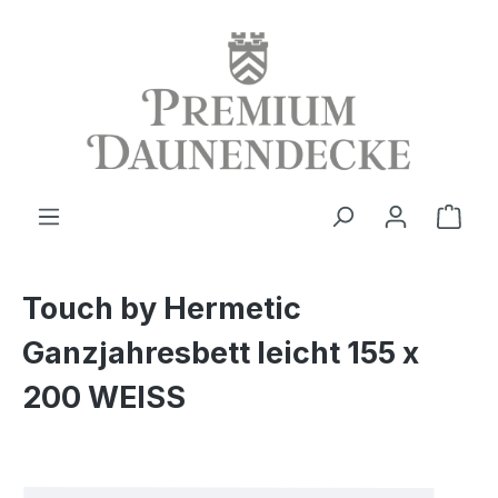
alt springen
Ware
Touch by Hermetic
Ganzjahresbett leicht 155 x
200 WEISS
Bildergalerie überspringen