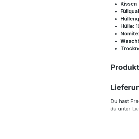
Kissen
Füllqual
Hüllenq
Hülle
: 
Nomite
Wasch
Trockne
Produk
Lieferu
Du hast Fra
du unter
Li