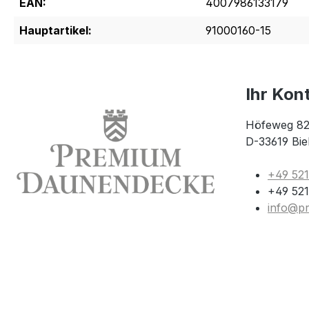
EAN:
4007986133179
Hauptartikel:
91000160-15
Ihr Kon
Höfeweg 82
D-33619 Bie
+49 52
+49 521
info@p