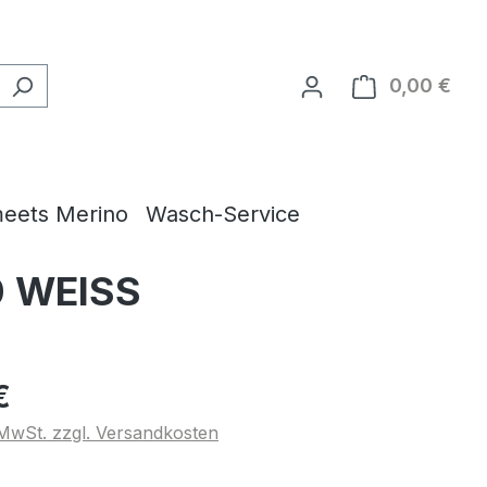
0,00 €
Ware
eets Merino
Wasch-Service
0 WEISS
€
. MwSt. zzgl. Versandkosten