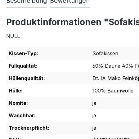
Beschreibung
Bewertungen
Produktinformationen "Sofaki
NULL
Kissen-Typ:
Sofakissen
Füllqualität:
60% Daune 40% F
Hüllenqualität:
Dt. IA Mako Feinkö
Hülle:
100% Baumwolle
Nomite:
ja
Waschbar:
ja
Trocknerpflicht:
ja