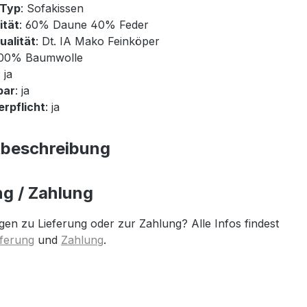
-Typ
: Sofakissen
ität
: 60% Daune 40% Feder
ualität
: Dt. IA Mako Feinköper
100% Baumwolle
: ja
bar
: ja
rpflicht
: ja
tbeschreibung
ng / Zahlung
gen zu Lieferung oder zur Zahlung? Alle Infos findest
eferung
und
Zahlung
.