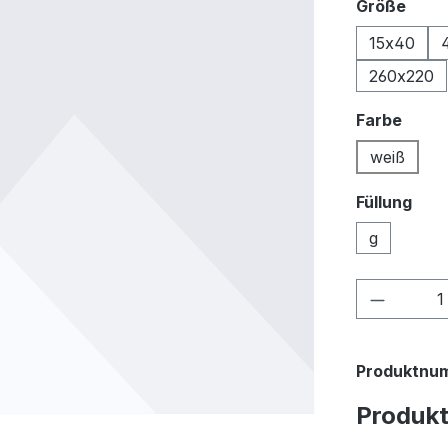
ausw
Größe
15x40
260x220
ausw
Farbe
weiß
Füllung
g
Produkt
Produktnu
Produk