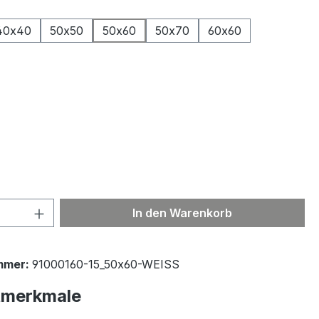
ählen
40x40
50x50
50x60
50x70
60x60
ählen
 Anzahl: Gib den gewünschten Wert ein 
In den Warenkorb
mmer:
91000160-15_50x60-WEISS
tmerkmale