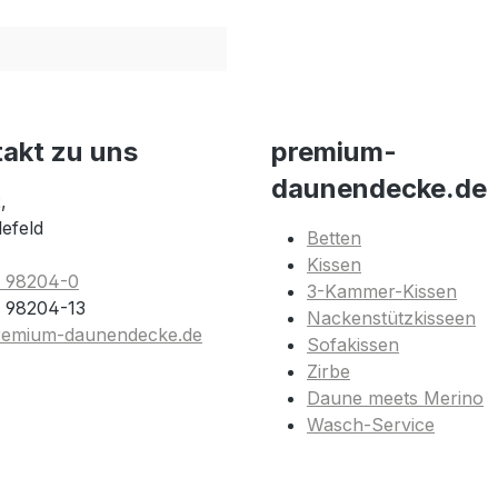
takt zu uns
premium-
daunendecke.de
,
lefeld
Betten
Kissen
1 98204-0
3-Kammer-Kissen
 98204-13
Nackenstützkisseen
remium-daunendecke.de
Sofakissen
Zirbe
Daune meets Merino
Wasch-Service