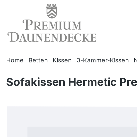
springen
Zur Hauptnavigation springen
Home
Betten
Kissen
3-Kammer-Kissen
N
Sofakissen Hermetic Pr
Bildergalerie überspringen