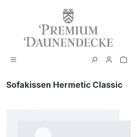
alt springen
Ware
Sofakissen Hermetic Classic
Bildergalerie überspringen