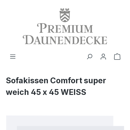
alt springen
Ware
Sofakissen Comfort super
weich 45 x 45 WEISS
Bildergalerie überspringen