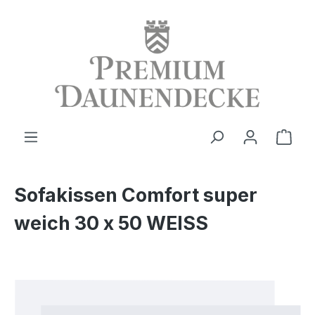
alt springen
Ware
Sofakissen Comfort super
weich 30 x 50 WEISS
Bildergalerie überspringen