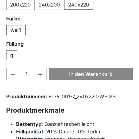
200x220
240x200
240x220
auswählen
Farbe
weiß
Füllung
g
Produkt Anzahl: Gib den gewünschten We
In den Warenkorb
Produktnummer:
61791001-7_240x220-WEISS
Produktmerkmale
Bettentyp
: Ganzjahresbett leicht
Füllqualität
: 90% Daune 10% Feder
Wärmetyp
: geringes Wärmebedürfnis