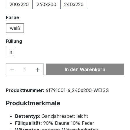
200x220
240x200
240x220
auswählen
Farbe
weiß
Füllung
g
Produkt Anzahl: Gib den gewünschten We
In den Warenkorb
Produktnummer:
61791001-6_240x200-WEISS
Produktmerkmale
Bettentyp
: Ganzjahresbett leicht
Füllqualität
: 90% Daune 10% Feder
Wärmetyp
: geringes Wärmebedürfnis