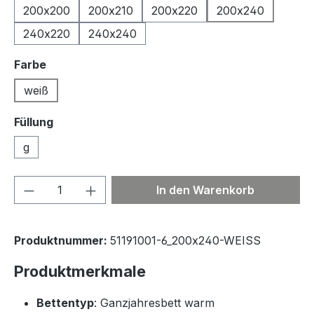
200x200
200x210
200x220
200x240
240x220
240x240
auswählen
Farbe
weiß
Füllung
g
Produkt Anzahl: Gib den gewünschten We
In den Warenkorb
Produktnummer:
51191001-6_200x240-WEISS
Produktmerkmale
Bettentyp
: Ganzjahresbett warm