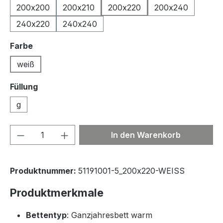
200x200
200x210
200x220
200x240
240x220
240x240
auswählen
Farbe
weiß
Füllung
g
Produkt Anzahl: Gib den gewünschten We
In den Warenkorb
Produktnummer:
51191001-5_200x220-WEISS
Produktmerkmale
Bettentyp
: Ganzjahresbett warm