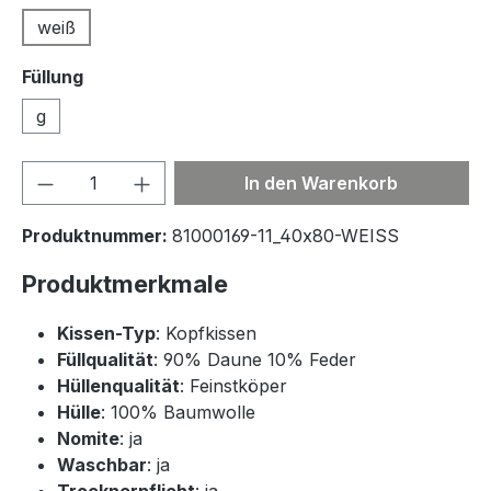
weiß
Füllung
g
Produkt Anzahl: Gib den gewünschten We
In den Warenkorb
Produktnummer:
81000169-11_40x80-WEISS
Produktmerkmale
Kissen-Typ
: Kopfkissen
Füllqualität
: 90% Daune 10% Feder
Hüllenqualität
: Feinstköper
Hülle
: 100% Baumwolle
Nomite
: ja
Waschbar
: ja
Trocknerpflicht
: ja