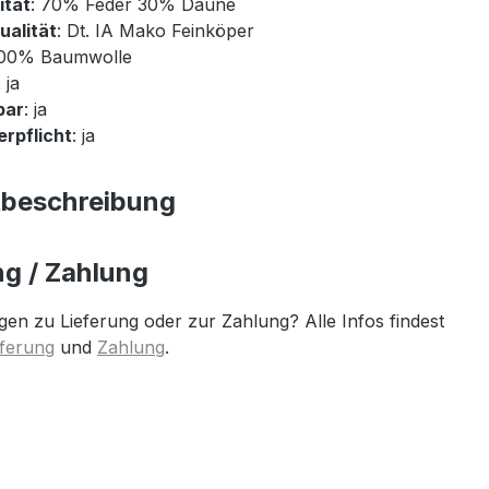
ität
: 70% Feder 30% Daune
ualität
: Dt. IA Mako Feinköper
100% Baumwolle
: ja
bar
: ja
rpflicht
: ja
tbeschreibung
ng / Zahlung
gen zu Lieferung oder zur Zahlung? Alle Infos findest
eferung
und
Zahlung
.