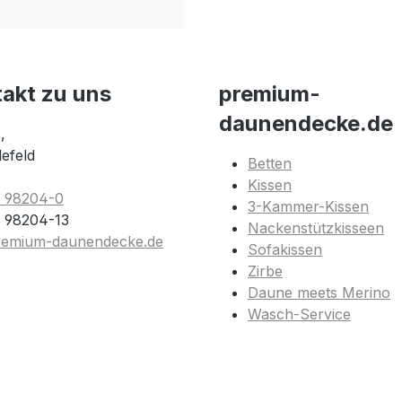
takt zu uns
premium-
daunendecke.de
,
lefeld
Betten
Kissen
1 98204-0
3-Kammer-Kissen
 98204-13
Nackenstützkisseen
remium-daunendecke.de
Sofakissen
Zirbe
Daune meets Merino
Wasch-Service