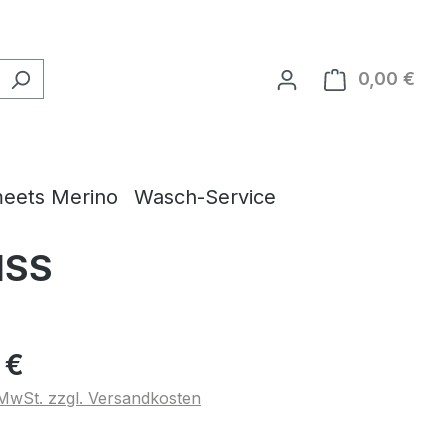
0,00 €
Ware
eets Merino
Wasch-Service
ISS
 €
. MwSt. zzgl. Versandkosten