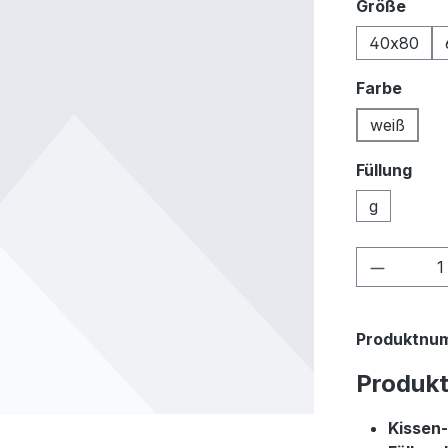
ausw
Größe
40x80
ausw
Farbe
weiß
Füllung
g
Produkt
Produktnu
Produk
Kissen