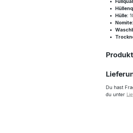
Füllqual
Hüllenq
Hülle
: 
Nomite
Wasch
Trockne
Produk
Lieferu
Du hast Fra
du unter
Li