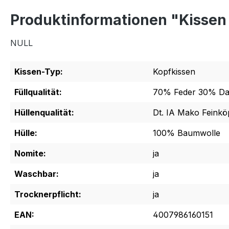
Produktinformationen "Kissen
NULL
Kissen-Typ:
Kopfkissen
Füllqualität:
70% Feder 30% D
Hüllenqualität:
Dt. IA Mako Feinkö
Hülle:
100% Baumwolle
Nomite:
ja
Waschbar:
ja
Trocknerpflicht:
ja
EAN:
4007986160151