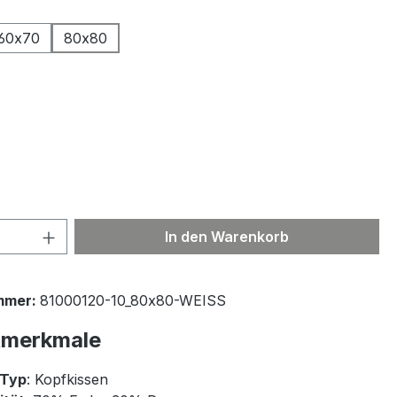
ählen
60x70
80x80
ählen
 Anzahl: Gib den gewünschten Wert ein 
In den Warenkorb
mmer:
81000120-10_80x80-WEISS
tmerkmale
-Typ
: Kopfkissen