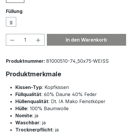
Füllung
g
Produkt Anzahl: Gib den gewünschten We
In den Warenkorb
Produktnummer:
81000510-74_50x75-WEISS
Produktmerkmale
Kissen-Typ
: Kopfkissen
Füllqualität
: 60% Daune 40% Feder
Hüllenqualität
: Dt. IA Mako Feinstköper
Hülle
: 100% Baumwolle
Nomite
: ja
Waschbar
: ja
Trocknerpflicht
: ja