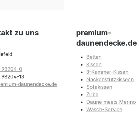
takt zu uns
premium-
daunendecke.de
,
lefeld
Betten
Kissen
1 98204-0
3-Kammer-Kissen
 98204-13
Nackenstützkisseen
remium-daunendecke.de
Sofakissen
Zirbe
Daune meets Merino
Wasch-Service