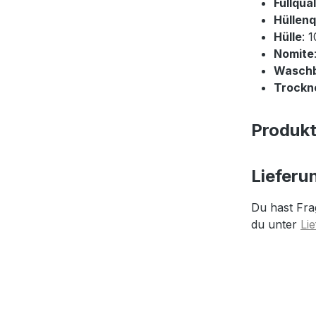
Füllqual
Hüllenq
Hülle
: 
Nomite
Wasch
Trockne
Produk
Lieferu
Du hast Fra
du unter
Li