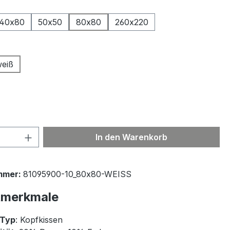
ählen
40x80
50x50
80x80
260x220
ählen
eiß
 Anzahl: Gib den gewünschten Wert ein 
In den Warenkorb
mmer:
81095900-10_80x80-WEISS
tmerkmale
-Typ
: Kopfkissen