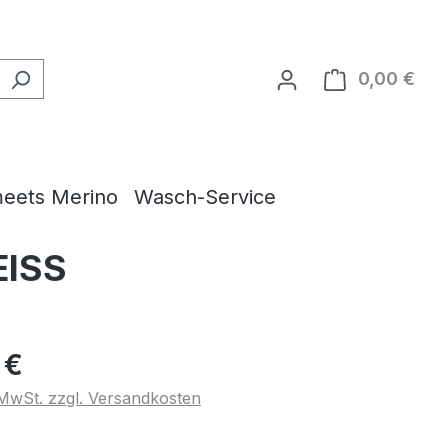
0,00 €
Ware
eets Merino
Wasch-Service
EISS
 €
. MwSt. zzgl. Versandkosten