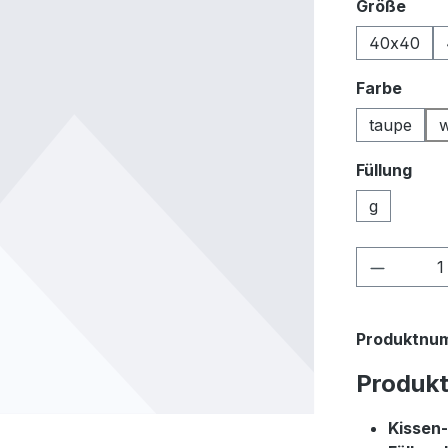
ausw
Größe
40x40
ausw
Farbe
taupe
w
Füllung
g
Produkt
Produktnu
Produk
Kissen