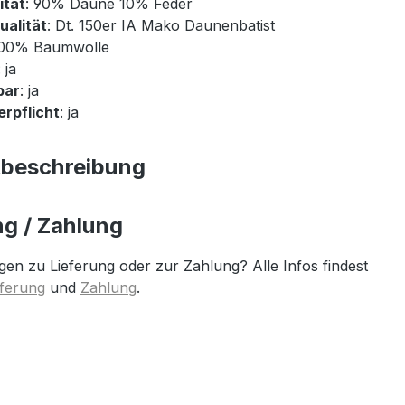
ität
: 90% Daune 10% Feder
ualität
: Dt. 150er IA Mako Daunenbatist
100% Baumwolle
: ja
bar
: ja
rpflicht
: ja
tbeschreibung
ng / Zahlung
gen zu Lieferung oder zur Zahlung? Alle Infos findest
eferung
und
Zahlung
.