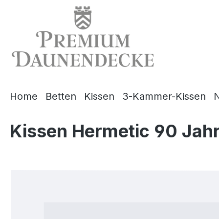
springen
Zur Hauptnavigation springen
Home
Betten
Kissen
3-Kammer-Kissen
N
Kissen Hermetic 90 Jah
Bildergalerie überspringen