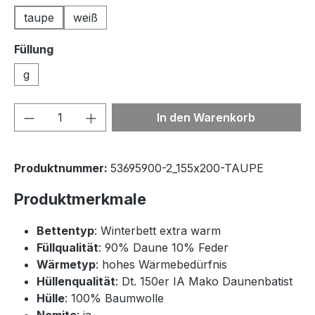
taupe
weiß
Füllung
g
Produkt Anzahl: Gib den gewünschten We
In den Warenkorb
Produktnummer:
53695900-2_155x200-TAUPE
Produktmerkmale
Bettentyp
: Winterbett extra warm
Füllqualität
: 90% Daune 10% Feder
Wärmetyp
: hohes Wärmebedürfnis
Hüllenqualität
: Dt. 150er IA Mako Daunenbatist
Hülle
: 100% Baumwolle
Nomite
: ja