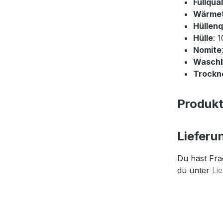
Füllqual
Wärme
Hüllenq
Hülle
: 
Nomite
Wasch
Trockne
Produk
Lieferu
Du hast Fra
du unter
Li