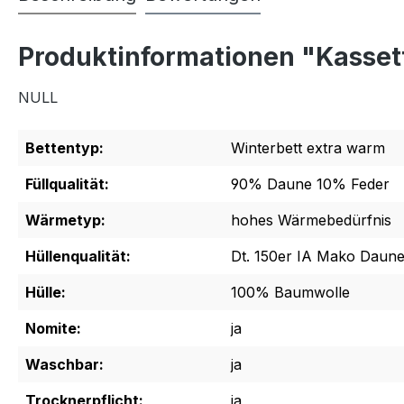
Produktinformationen "Kasset
NULL
Bettentyp:
Winterbett extra warm
Füllqualität:
90% Daune 10% Feder
Wärmetyp:
hohes Wärmebedürfnis
Hüllenqualität:
Dt. 150er IA Mako Daune
Hülle:
100% Baumwolle
Nomite:
ja
Waschbar:
ja
Trocknerpflicht:
ja