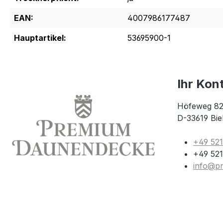
EAN:
4007986177487
Hauptartikel:
53695900-1
Ihr Kon
Höfeweg 82
D-33619 Bie
+49 52
+49 521
info@p