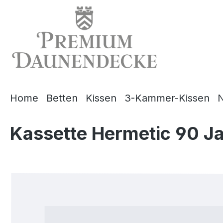
springen
Zur Hauptnavigation springen
Home
Betten
Kissen
3-Kammer-Kissen
N
Kassette Hermetic 90 J
Bildergalerie überspringen