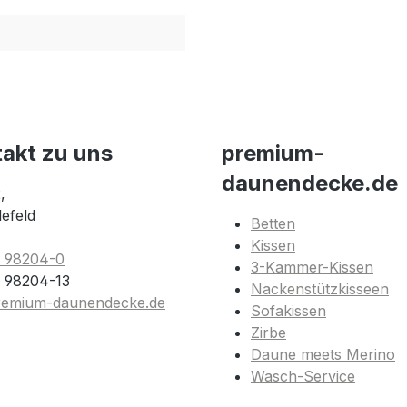
takt zu uns
premium-
daunendecke.de
,
lefeld
Betten
Kissen
1 98204-0
3-Kammer-Kissen
 98204-13
Nackenstützkisseen
remium-daunendecke.de
Sofakissen
Zirbe
Daune meets Merino
Wasch-Service