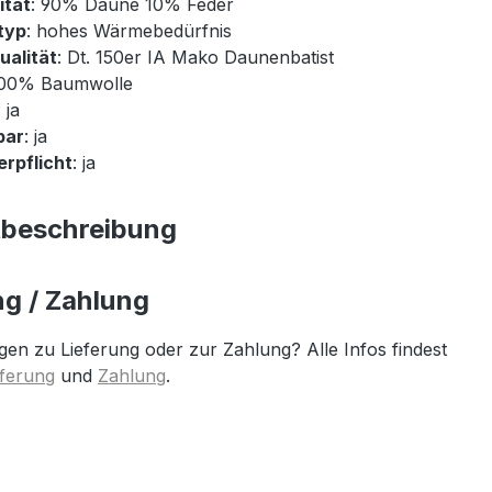
ität
: 90% Daune 10% Feder
typ
: hohes Wärmebedürfnis
ualität
: Dt. 150er IA Mako Daunenbatist
100% Baumwolle
: ja
bar
: ja
rpflicht
: ja
tbeschreibung
ng / Zahlung
gen zu Lieferung oder zur Zahlung? Alle Infos findest
eferung
und
Zahlung
.