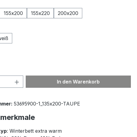
ählen
155x200
155x220
200x200
ählen
weiß
 Anzahl: Gib den gewünschten Wert ein 
In den Warenkorb
mmer:
53695900-1_135x200-TAUPE
tmerkmale
typ
: Winterbett extra warm