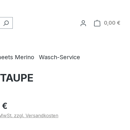
0,00 €
Ware
eets Merino
Wasch-Service
0 TAUPE
 €
. MwSt. zzgl. Versandkosten