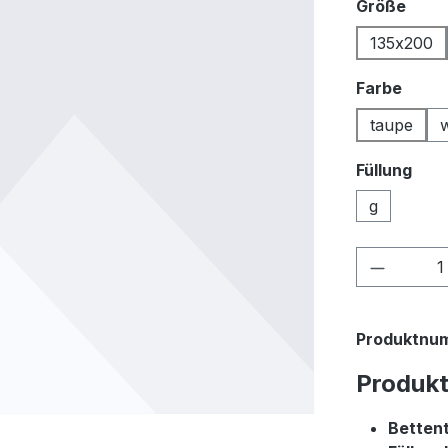
ausw
Größe
135x200
ausw
Farbe
taupe
Füllung
g
Produkt
Produktnu
Produk
Betten