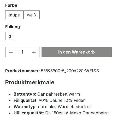
auswählen
Farbe
taupe
weiß
Füllung
g
Produkt Anzahl: Gib den gewünschten We
In den Warenkorb
Produktnummer:
53595900-5_200x220-WEISS
Produktmerkmale
Bettentyp
: Ganzjahresbett warm
Füllqualität
: 90% Daune 10% Feder
Wärmetyp
: normales Wärmebedürfnis
Hüllenqualität
: Dt. 150er IA Mako Daunenbatist