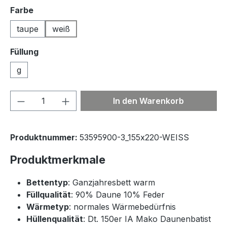
auswählen
Farbe
taupe
weiß
Füllung
g
Produkt Anzahl: Gib den gewünschten We
In den Warenkorb
Produktnummer:
53595900-3_155x220-WEISS
Produktmerkmale
Bettentyp
: Ganzjahresbett warm
Füllqualität
: 90% Daune 10% Feder
Wärmetyp
: normales Wärmebedürfnis
Hüllenqualität
: Dt. 150er IA Mako Daunenbatist