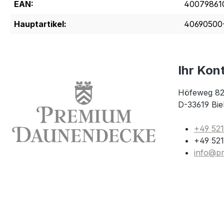
EAN:
40079861
Hauptartikel:
40690500
Ihr Kon
Höfeweg 82
D-33619 Bie
+49 52
+49 521
info@p