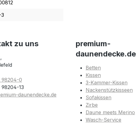
00812
-3
takt zu uns
premium-
daunendecke.de
,
lefeld
Betten
Kissen
1 98204-0
3-Kammer-Kissen
 98204-13
Nackenstützkisseen
remium-daunendecke.de
Sofakissen
Zirbe
Daune meets Merino
Wasch-Service