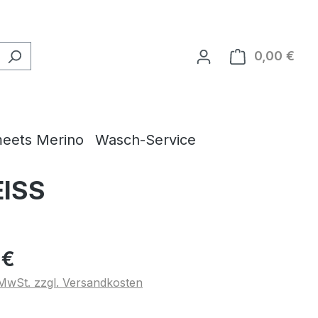
0,00 €
Ware
eets Merino
Wasch-Service
EISS
 €
. MwSt. zzgl. Versandkosten