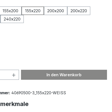
ählen
155x200
155x220
200x200
200x220
240x220
ählen
 Anzahl: Gib den gewünschten Wert ein 
In den Warenkorb
mmer:
40690500-3_155x220-WEISS
tmerkmale