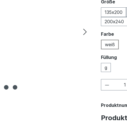
ausw
Größe
135x200
200x240
ausw
Farbe
weiß
Füllung
g
Produkt
Produktnu
Produk