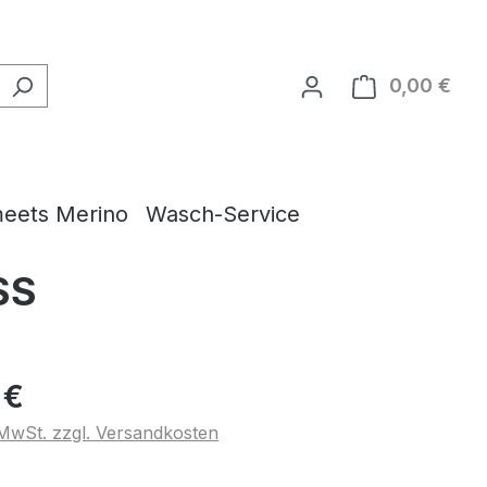
0,00 €
Ware
eets Merino
Wasch-Service
SS
 €
. MwSt. zzgl. Versandkosten