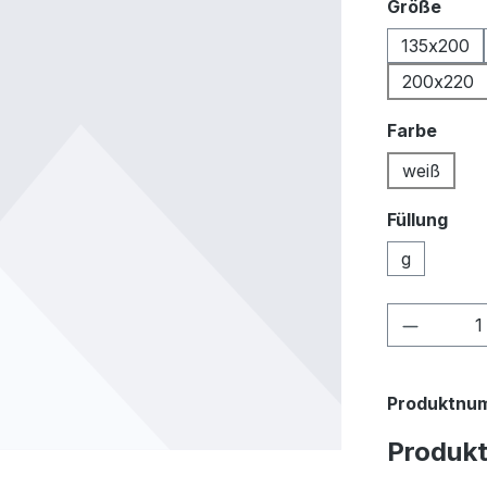
ausw
Größe
135x200
200x220
ausw
Farbe
weiß
Füllung
g
Produkt
Produktnu
Produk