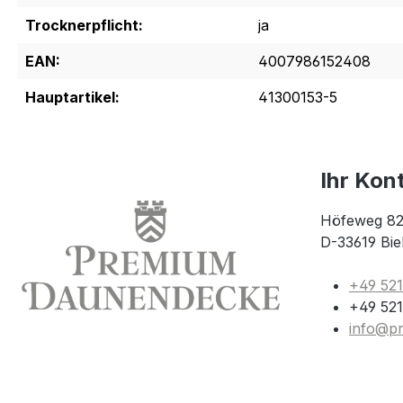
Trocknerpflicht:
ja
EAN:
4007986152408
Hauptartikel:
41300153-5
Ihr Kon
Höfeweg 82
D-33619 Bie
+49 52
+49 521
info@p