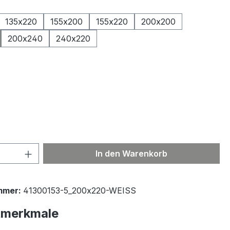
ählen
135x220
155x200
155x220
200x200
200x240
240x220
ählen
 Anzahl: Gib den gewünschten Wert ein 
In den Warenkorb
mmer:
41300153-5_200x220-WEISS
tmerkmale