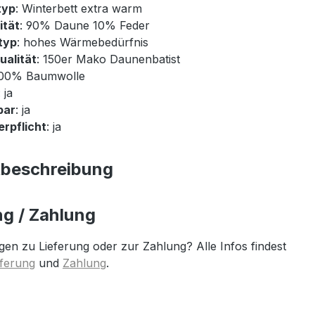
typ
: Winterbett extra warm
ität
: 90% Daune 10% Feder
typ
: hohes Wärmebedürfnis
ualität
: 150er Mako Daunenbatist
100% Baumwolle
: ja
bar
: ja
rpflicht
: ja
tbeschreibung
ng / Zahlung
gen zu Lieferung oder zur Zahlung? Alle Infos findest
eferung
und
Zahlung
.