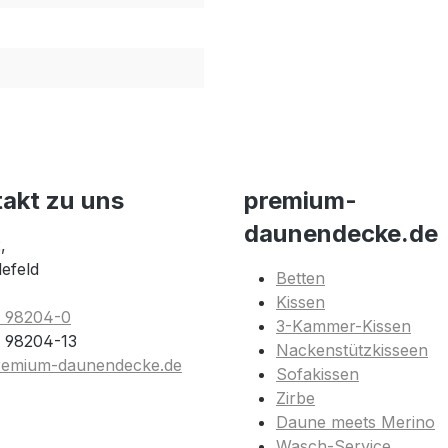
takt zu uns
premium-
daunendecke.de
,
lefeld
Betten
Kissen
1 98204-0
3-Kammer-Kissen
 98204-13
Nackenstützkisseen
remium-daunendecke.de
Sofakissen
Zirbe
Daune meets Merino
Wasch-Service