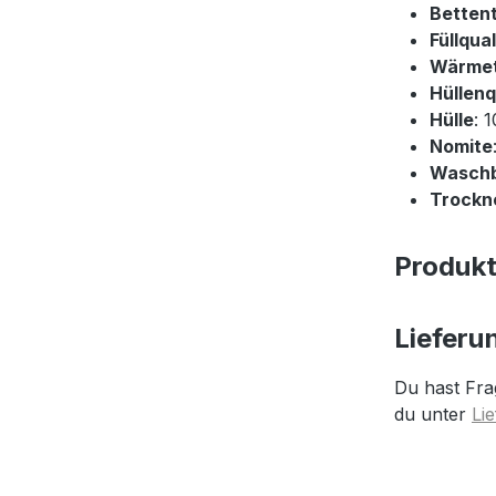
Betten
Füllqual
Wärme
Hüllenq
Hülle
: 
Nomite
Wasch
Trockne
Produk
Lieferu
Du hast Fra
du unter
Li