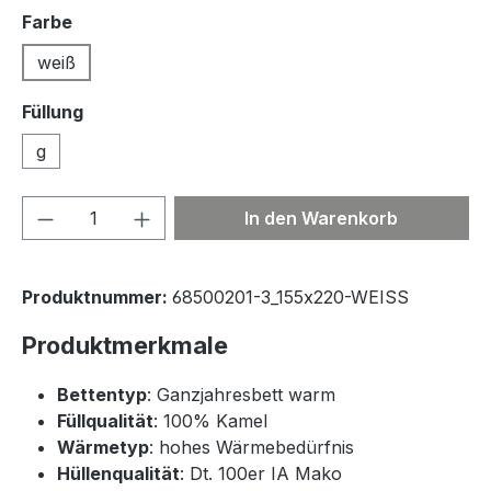
auswählen
Farbe
weiß
Füllung
g
Produkt Anzahl: Gib den gewünschten We
In den Warenkorb
Produktnummer:
68500201-3_155x220-WEISS
Produktmerkmale
Bettentyp
: Ganzjahresbett warm
Füllqualität
: 100% Kamel
Wärmetyp
: hohes Wärmebedürfnis
Hüllenqualität
: Dt. 100er IA Mako