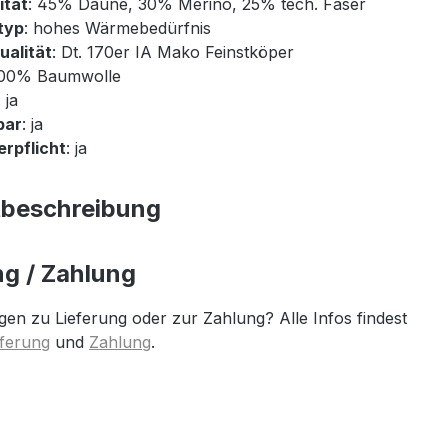
ität
: 45% Daune, 30% Merino, 25% tech. Faser
typ
: hohes Wärmebedürfnis
ualität
: Dt. 170er IA Mako Feinstköper
100% Baumwolle
: ja
bar
: ja
rpflicht
: ja
tbeschreibung
ng / Zahlung
gen zu Lieferung oder zur Zahlung? Alle Infos findest
eferung
und
Zahlung
.