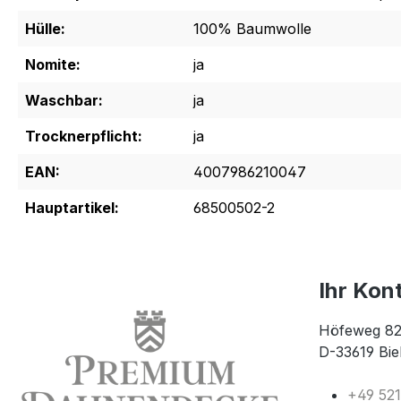
Hülle:
100% Baumwolle
Nomite:
ja
Waschbar:
ja
Trocknerpflicht:
ja
EAN:
4007986210047
Hauptartikel:
68500502-2
Ihr Kon
Höfeweg 82
D-33619 Bie
+49 52