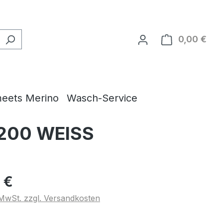
0,00 €
Ware
eets Merino
Wasch-Service
 200 WEISS
 €
. MwSt. zzgl. Versandkosten