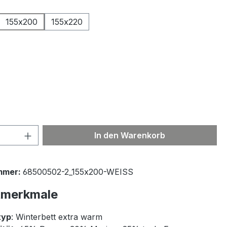
ählen
155x200
155x220
ählen
 Anzahl: Gib den gewünschten Wert ein 
In den Warenkorb
mmer:
68500502-2_155x200-WEISS
tmerkmale
typ
: Winterbett extra warm