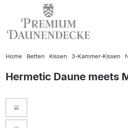
springen
Zur Hauptnavigation springen
Home
Betten
Kissen
3-Kammer-Kissen
N
Hermetic Daune meets M
Bildergalerie überspringen