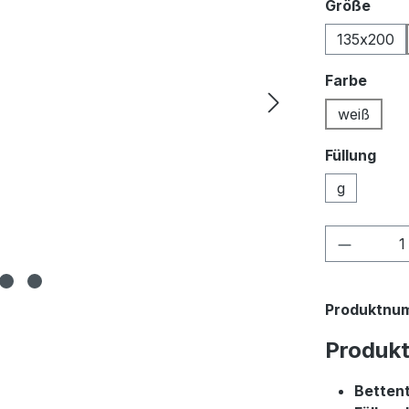
ausw
Größe
135x200
ausw
Farbe
weiß
Füllung
g
Produkt
Produktnu
Produk
Betten