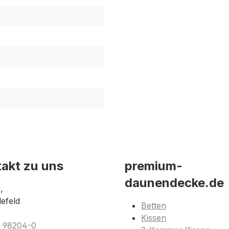
takt zu uns
premium-
daunendecke.de
,
lefeld
Betten
Kissen
1 98204-0