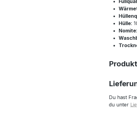
Füllqual
Wärme
Hüllenq
Hülle
: 
Nomite
Wasch
Trockne
Produk
Lieferu
Du hast Fra
du unter
Li