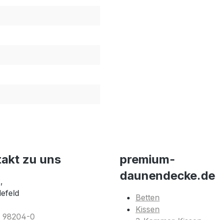
takt zu uns
premium-
daunendecke.de
,
lefeld
Betten
Kissen
1 98204-0