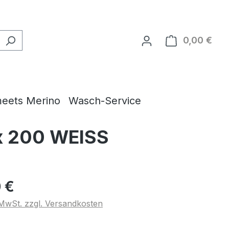
0,00 €
Ware
eets Merino
Wasch-Service
x 200 WEISS
 €
. MwSt. zzgl. Versandkosten