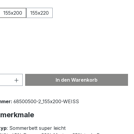
ählen
155x200
155x220
ählen
 Anzahl: Gib den gewünschten Wert ein 
In den Warenkorb
mmer:
68500500-2_155x200-WEISS
tmerkmale
typ
: Sommerbett super leicht