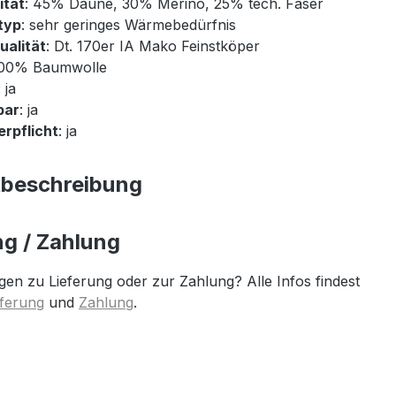
ität
: 45% Daune, 30% Merino, 25% tech. Faser
typ
: sehr geringes Wärmebedürfnis
ualität
: Dt. 170er IA Mako Feinstköper
100% Baumwolle
: ja
bar
: ja
rpflicht
: ja
tbeschreibung
ng / Zahlung
gen zu Lieferung oder zur Zahlung? Alle Infos findest
eferung
und
Zahlung
.