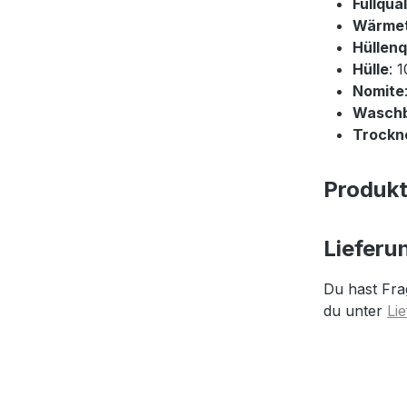
Füllqual
Wärme
Hüllenq
Hülle
: 
Nomite
Wasch
Trockne
Produk
Lieferu
Du hast Fra
du unter
Li