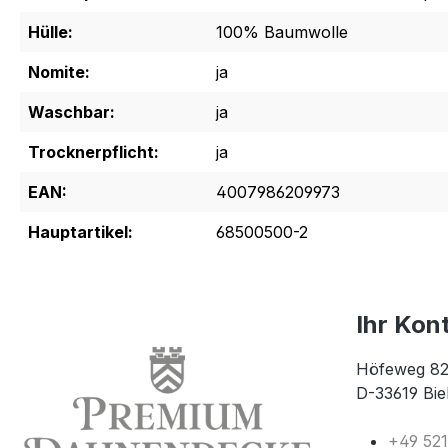
Hülle:
100% Baumwolle
Nomite:
ja
Waschbar:
ja
Trocknerpflicht:
ja
EAN:
4007986209973
Hauptartikel:
68500500-2
Ihr Kon
Höfeweg 82
D-33619 Bie
+49 52