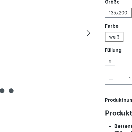
ausw
Größe
135x200
ausw
Farbe
weiß
Füllung
g
Produkt
Produktnu
Produk
Betten