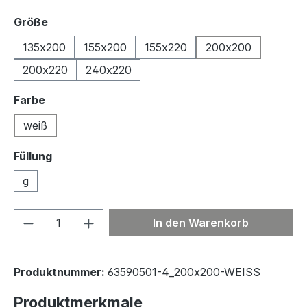
auswählen
Größe
135x200
155x200
155x220
200x200
200x220
240x220
auswählen
Farbe
weiß
Füllung
g
Produkt Anzahl: Gib den gewünschten We
In den Warenkorb
Produktnummer:
63590501-4_200x200-WEISS
Produktmerkmale