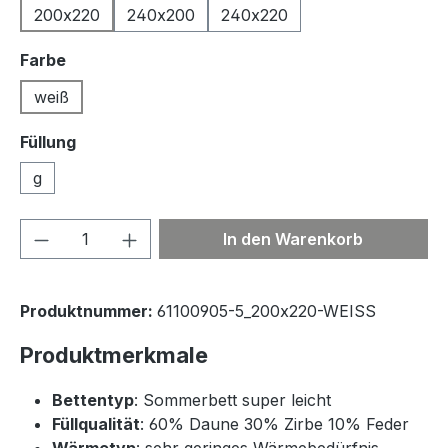
200x220
240x200
240x220
auswählen
Farbe
weiß
Füllung
g
Produkt Anzahl: Gib den gewünschten We
In den Warenkorb
Produktnummer:
61100905-5_200x220-WEISS
Produktmerkmale
Bettentyp
: Sommerbett super leicht
Füllqualität
: 60% Daune 30% Zirbe 10% Feder
Wärmetyp
: sehr geringes Wärmebedürfnis