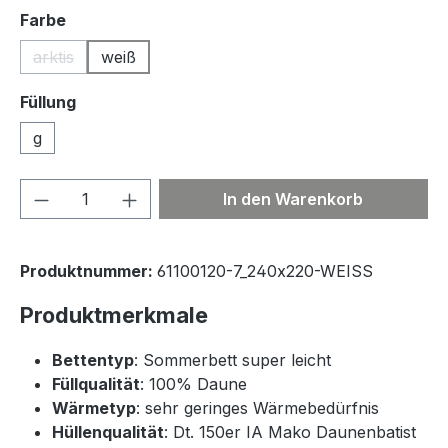
auswählen
Farbe
arktis
weiß
(Diese Option ist zurzeit nicht verfügbar.)
Füllung
g
Produkt Anzahl: Gib den gewünschten We
In den Warenkorb
Produktnummer:
61100120-7_240x220-WEISS
Produktmerkmale
Bettentyp
: Sommerbett super leicht
Füllqualität
: 100% Daune
Wärmetyp
: sehr geringes Wärmebedürfnis
Hüllenqualität
: Dt. 150er IA Mako Daunenbatist