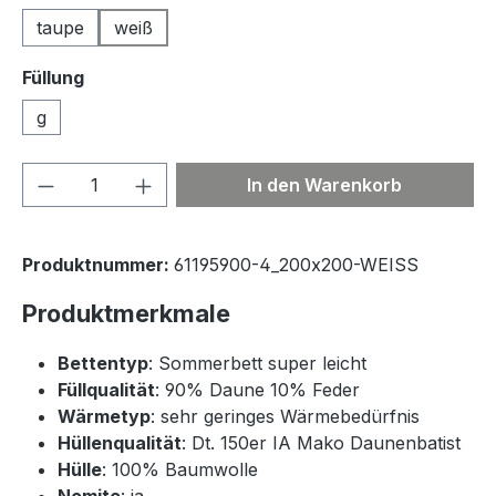
taupe
weiß
Füllung
g
Produkt Anzahl: Gib den gewünschten We
In den Warenkorb
Produktnummer:
61195900-4_200x200-WEISS
Produktmerkmale
Bettentyp
: Sommerbett super leicht
Füllqualität
: 90% Daune 10% Feder
Wärmetyp
: sehr geringes Wärmebedürfnis
Hüllenqualität
: Dt. 150er IA Mako Daunenbatist
Hülle
: 100% Baumwolle
Nomite
: ja