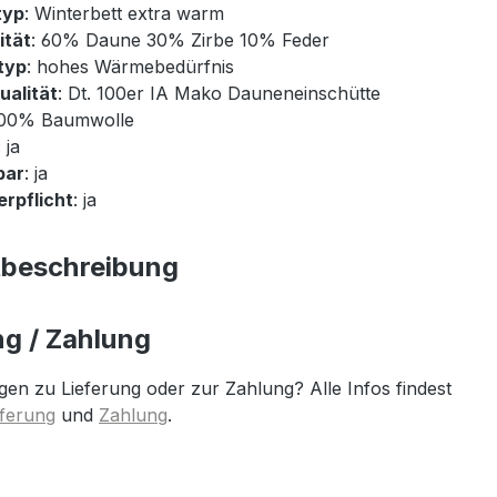
typ
: Winterbett extra warm
ität
: 60% Daune 30% Zirbe 10% Feder
typ
: hohes Wärmebedürfnis
ualität
: Dt. 100er IA Mako Dauneneinschütte
100% Baumwolle
: ja
bar
: ja
rpflicht
: ja
tbeschreibung
ng / Zahlung
gen zu Lieferung oder zur Zahlung? Alle Infos findest
eferung
und
Zahlung
.