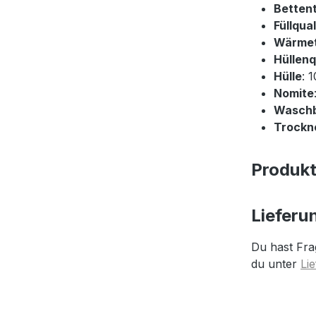
Betten
Füllqual
Wärme
Hüllenq
Hülle
: 
Nomite
Wasch
Trockne
Produk
Lieferu
Du hast Fra
du unter
Li