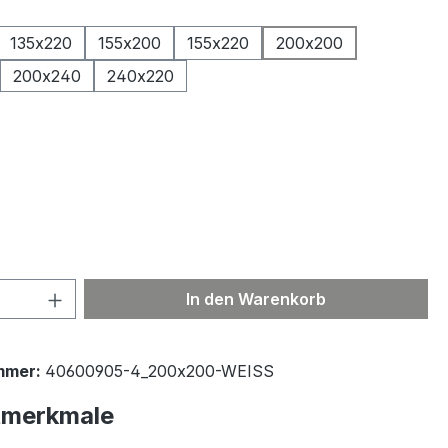
ählen
135x220
155x200
155x220
200x200
200x240
240x220
ählen
 Anzahl: Gib den gewünschten Wert ein 
In den Warenkorb
mmer:
40600905-4_200x200-WEISS
tmerkmale