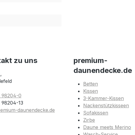
takt zu uns
premium-
daunendecke.de
,
lefeld
Betten
Kissen
1 98204-0
3-Kammer-Kissen
 98204-13
Nackenstützkisseen
remium-daunendecke.de
Sofakissen
Zirbe
Daune meets Merino
Wasch-Service