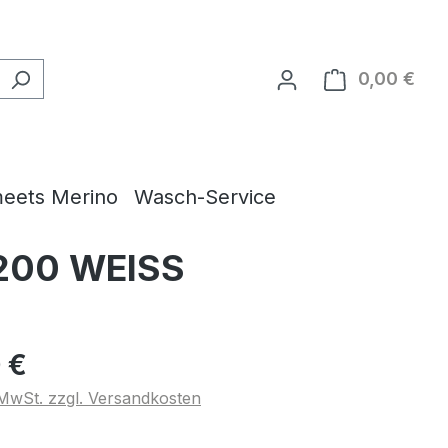
0,00 €
Ware
eets Merino
Wasch-Service
 200 WEISS
 €
. MwSt. zzgl. Versandkosten