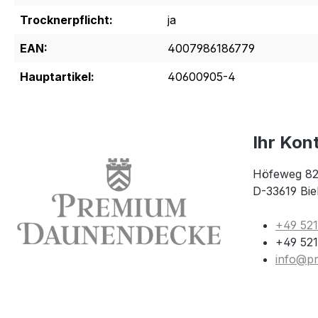
Trocknerpflicht:
ja
EAN:
4007986186779
Hauptartikel:
40600905-4
Ihr Kon
Höfeweg 82
D-33619 Bie
+49 52
+49 521
info@p