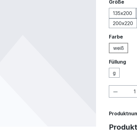
ausw
Größe
135x200
200x220
ausw
Farbe
weiß
Füllung
g
Produkt
Produktnu
Produk