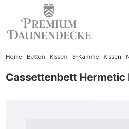
springen
Zur Hauptnavigation springen
Home
Betten
Kissen
3-Kammer-Kissen
N
Cassettenbett Hermetic
Bildergalerie überspringen