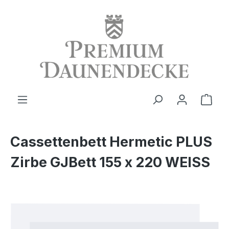
alt springen
Ware
Cassettenbett Hermetic PLUS
Zirbe GJBett 155 x 220 WEISS
Bildergalerie überspringen