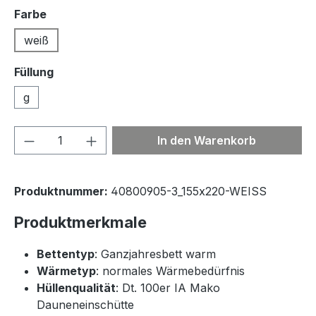
auswählen
Farbe
weiß
Füllung
g
Produkt Anzahl: Gib den gewünschten We
In den Warenkorb
Produktnummer:
40800905-3_155x220-WEISS
Produktmerkmale
Bettentyp
: Ganzjahresbett warm
Wärmetyp
: normales Wärmebedürfnis
Hüllenqualität
: Dt. 100er IA Mako
Dauneneinschütte