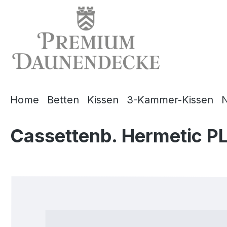
springen
Zur Hauptnavigation springen
Home
Betten
Kissen
3-Kammer-Kissen
N
Cassettenb. Hermetic P
Bildergalerie überspringen