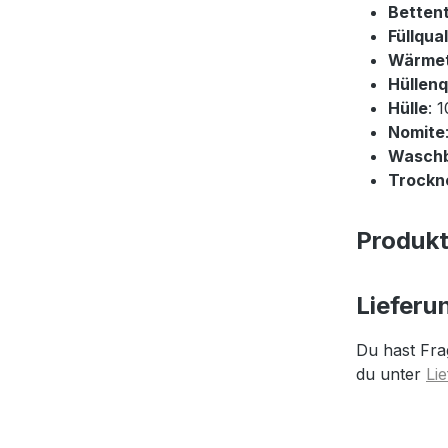
Betten
Füllqual
Wärme
Hüllenq
Hülle
: 
Nomite
Wasch
Trockne
Produk
Lieferu
Du hast Fra
du unter
Li