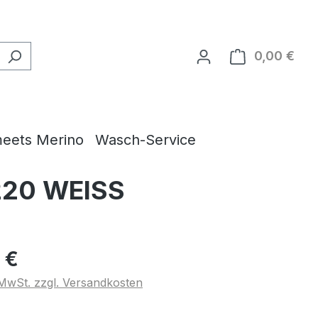
0,00 €
Ware
eets Merino
Wasch-Service
 220 WEISS
 €
. MwSt. zzgl. Versandkosten