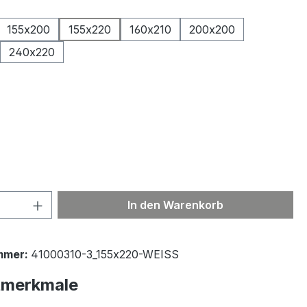
ählen
155x200
155x220
160x210
200x200
240x220
ählen
 Anzahl: Gib den gewünschten Wert ein 
In den Warenkorb
mmer:
41000310-3_155x220-WEISS
tmerkmale