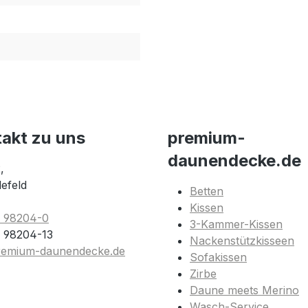
takt zu uns
premium-
daunendecke.de
,
lefeld
Betten
Kissen
1 98204-0
3-Kammer-Kissen
 98204-13
Nackenstützkisseen
remium-daunendecke.de
Sofakissen
Zirbe
Daune meets Merino
Wasch-Service