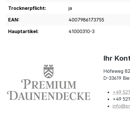
Trocknerpflicht:
ja
EAN:
4007986173755
Hauptartikel:
41000310-3
Ihr Kon
Höfeweg 82
D-33619 Bie
+49 52
+49 521
info@p