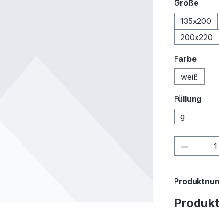
ausw
Größe
135x200
200x220
ausw
Farbe
weiß
Füllung
g
Produkt
Produktnu
Produk