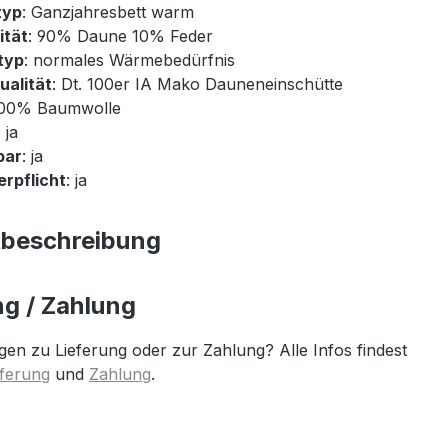
typ
: Ganzjahresbett warm
ität
: 90% Daune 10% Feder
typ
: normales Wärmebedürfnis
ualität
: Dt. 100er IA Mako Dauneneinschütte
100% Baumwolle
: ja
bar
: ja
rpflicht
: ja
tbeschreibung
ng / Zahlung
gen zu Lieferung oder zur Zahlung? Alle Infos findest
eferung
und
Zahlung
.