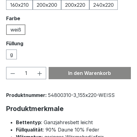
160x210
200x200
200x220
240x220
auswählen
Farbe
weiß
Füllung
g
Produkt Anzahl: Gib den gewünschten We
In den Warenkorb
Produktnummer:
54800310-3_155x220-WEISS
Produktmerkmale
Bettentyp
: Ganzjahresbett leicht
Füllqualität
: 90% Daune 10% Feder
Wärmetyp
: geringes Wärmebedürfnis