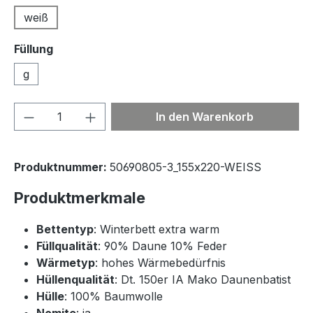
weiß
Füllung
g
Produkt Anzahl: Gib den gewünschten We
In den Warenkorb
Produktnummer:
50690805-3_155x220-WEISS
Produktmerkmale
Bettentyp
: Winterbett extra warm
Füllqualität
: 90% Daune 10% Feder
Wärmetyp
: hohes Wärmebedürfnis
Hüllenqualität
: Dt. 150er IA Mako Daunenbatist
Hülle
: 100% Baumwolle
Nomite
: ja