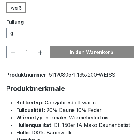
weiß
Füllung
g
Produkt Anzahl: Gib den gewünschten We
In den Warenkorb
Produktnummer:
51190805-1_135x200-WEISS
Produktmerkmale
Bettentyp
: Ganzjahresbett warm
Füllqualität
: 90% Daune 10% Feder
Wärmetyp
: normales Wärmebedürfnis
Hüllenqualität
: Dt. 150er IA Mako Daunenbatist
Hülle
: 100% Baumwolle
Nomite
: ja