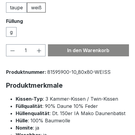
taupe
weiß
Füllung
g
Produkt Anzahl: Gib den gewünschten We
In den Warenkorb
Produktnummer:
81595900-10_80x80-WEISS
Produktmerkmale
Kissen-Typ
: 3 Kammer-Kissen / Twin-Kissen
Füllqualität
: 90% Daune 10% Feder
Hüllenqualität
: Dt. 150er IA Mako Daunenbatist
Hülle
: 100% Baumwolle
Nomite
: ja
Waschbar
: ja