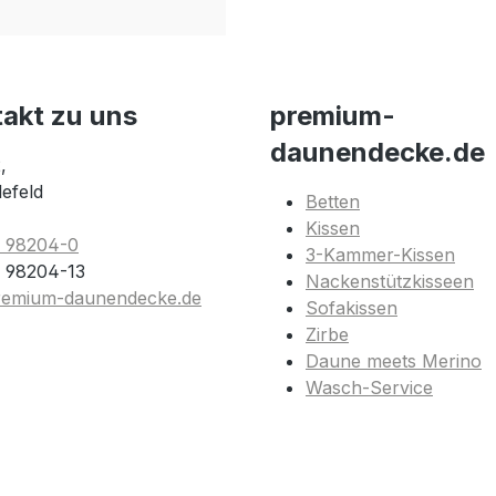
takt zu uns
premium-
daunendecke.de
,
lefeld
Betten
Kissen
1 98204-0
3-Kammer-Kissen
 98204-13
Nackenstützkisseen
remium-daunendecke.de
Sofakissen
Zirbe
Daune meets Merino
Wasch-Service