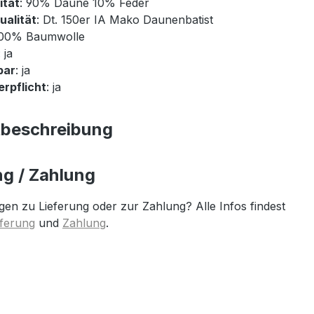
ität
: 90% Daune 10% Feder
ualität
: Dt. 150er IA Mako Daunenbatist
100% Baumwolle
: ja
bar
: ja
rpflicht
: ja
tbeschreibung
ng / Zahlung
gen zu Lieferung oder zur Zahlung? Alle Infos findest
eferung
und
Zahlung
.