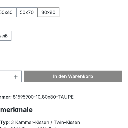
ählen
50x60
50x70
80x80
ählen
weiß
 Anzahl: Gib den gewünschten Wert ein 
In den Warenkorb
mmer:
81595900-10_80x80-TAUPE
tmerkmale
-Typ
: 3 Kammer-Kissen / Twin-Kissen