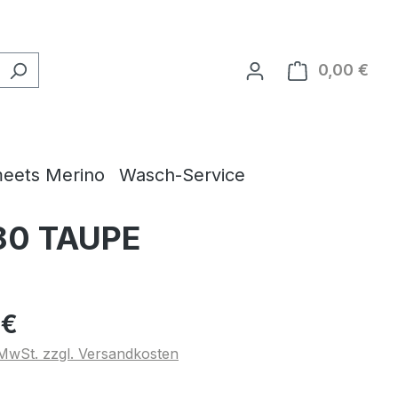
0,00 €
Ware
eets Merino
Wasch-Service
 80 TAUPE
 €
. MwSt. zzgl. Versandkosten