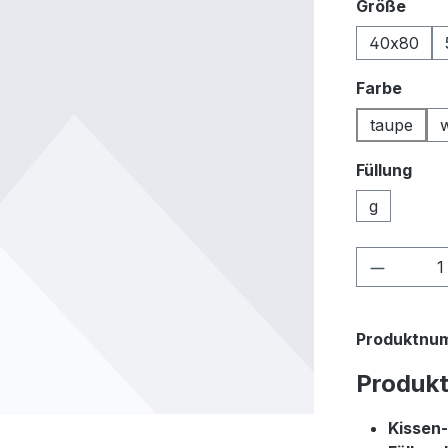
ausw
Größe
40x80
ausw
Farbe
taupe
Füllung
g
Produkt
Produktnu
Produk
Kissen