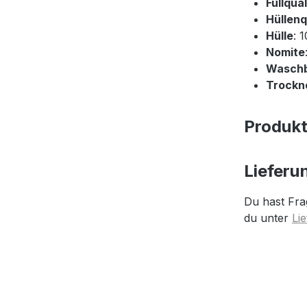
Füllqual
Hüllenq
Hülle
: 
Nomite
Wasch
Trockne
Produk
Lieferu
Du hast Fra
du unter
Li